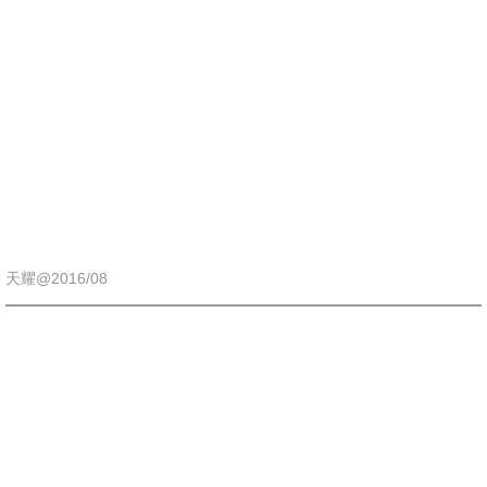
會展經驗
香港會議展覽中心
亞洲國際博覽館
工展會
招牌制作
天耀@2016/08
POP UP STORE
大型製作
裝修工程
圍街板及圍板搭建