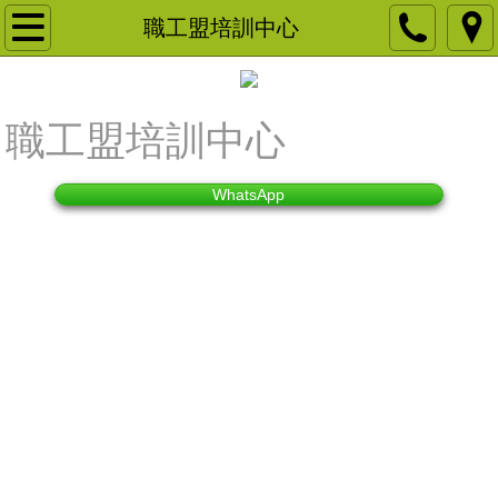
主頁
職工盟培訓中心
關於我們
職工盟培訓中心
品牌客戶
NGO 慈善團體及教育機構
WhatsApp
宴會佈置
產品租用
商場展銷
領展商場展銷
房協商場展銷