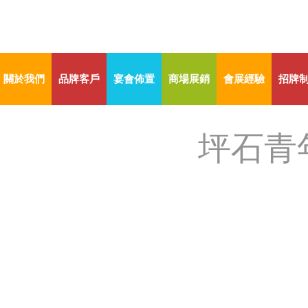
關於我們
品牌客戶
宴會佈置
商場展銷
會展經驗
招牌
坪石青