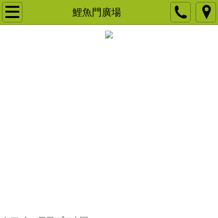
主頁
鯉魚門廣場
關於我們
品牌客戶
NGO 慈善團體及教育機構
宴會佈置
產品租用
商場展銷
領展商場展銷
房協商場展銷