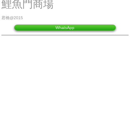
鯉魚門商場
會展經驗
君橋@2015
香港會議展覽中心
WhatsApp
亞洲國際博覽館
工展會
招牌制作
POP UP STORE
大型製作
裝修工程
圍街板及圍板搭建