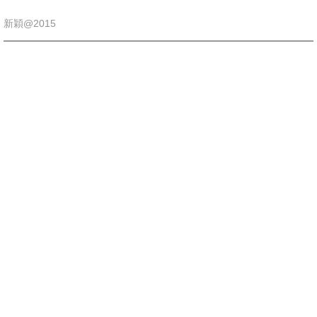
新穎@2015
印刷
卡片印刷
傳單印刷
書刊印刷
噴畫印刷