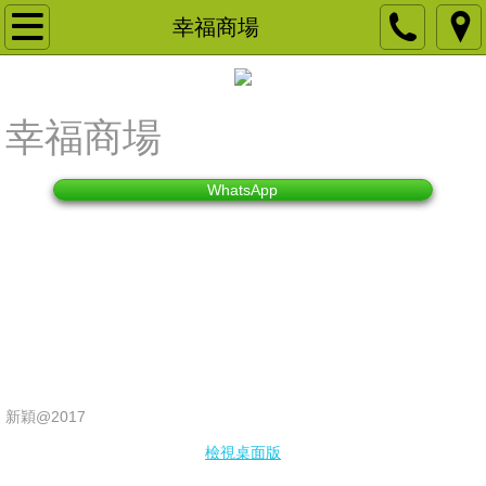
主頁
幸福商場
關於我們
幸福商場
品牌客戶
NGO 慈善團體及教育機構
WhatsApp
宴會佈置
產品租用
商場展銷
領展商場展銷
新穎@2017
檢視桌面版
房協商場展銷