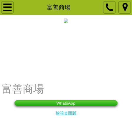
主頁
富善商場
關於我們
品牌客戶
NGO 慈善團體及教育機構
宴會佈置
產品租用
富善商場
商場展銷
WhatsApp
領展商場展銷
檢視桌面版
房協商場展銷