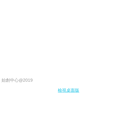
會展經驗
香港會議展覽中心
亞洲國際博覽館
工展會
招牌制作
始創中心@2019
POP UP STORE
檢視桌面版
大型製作
裝修工程
圍街板及圍板搭建