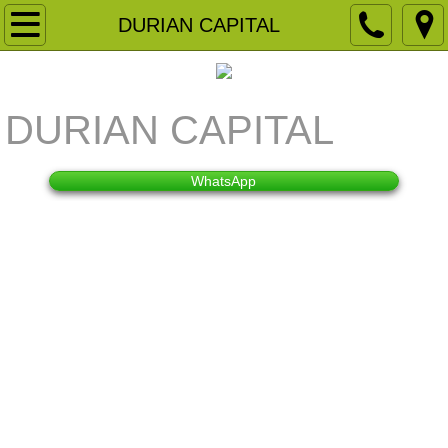
主頁
DURIAN CAPITAL
關於我們
DURIAN CAPITAL
品牌客戶
NGO 慈善團體及教育機構
WhatsApp
宴會佈置
產品租用
商場展銷
領展商場展銷
房協商場展銷