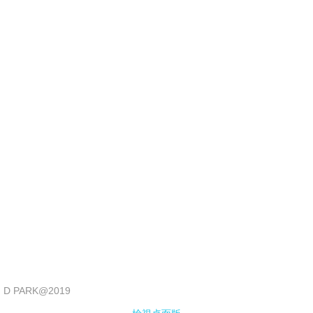
會展經驗
香港會議展覽中心
亞洲國際博覽館
工展會
招牌制作
POP UP STORE
大型製作
裝修工程
D PARK@2019
圍街板及圍板搭建