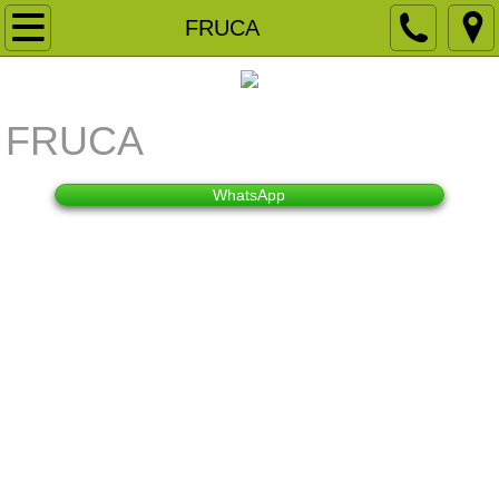
主頁
FRUCA
關於我們
FRUCA
品牌客戶
NGO 慈善團體及教育機構
WhatsApp
宴會佈置
產品租用
商場展銷
領展商場展銷
房協商場展銷