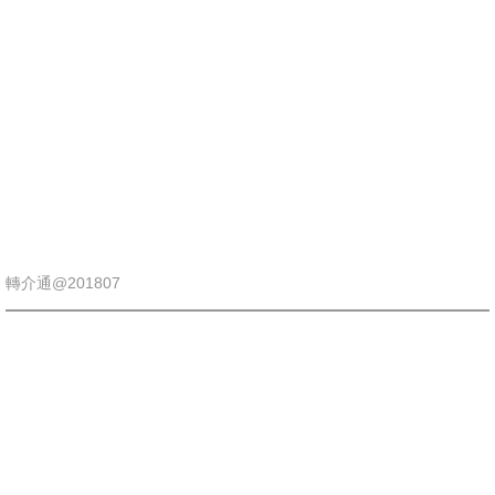
會展經驗
香港會議展覽中心
亞洲國際博覽館
工展會
招牌制作
轉介通@201807
POP UP STORE
大型製作
裝修工程
圍街板及圍板搭建