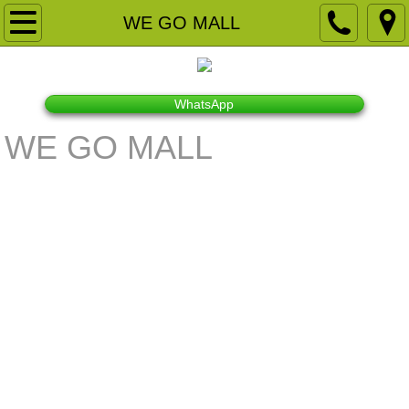
主頁
WE GO MALL
關於我們
WhatsApp
品牌客戶
WE GO MALL
NGO 慈善團體及教育機構
宴會佈置
產品租用
商場展銷
領展商場展銷
房協商場展銷